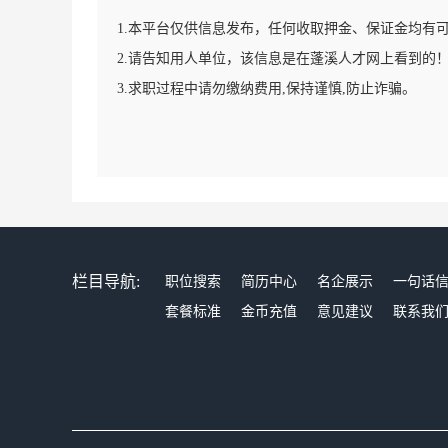
1.本平台仅供信息发布，任何收取押金、保证金均有
2.请告知用人单位，该信息是在蓬溪人才网上看到的
3.求职过程中请勿缴纳费用,保持谨慎,防止诈骗。
栏目导航:
职位搜索
简历中心
名企展示
一句话
套餐标准
金币充值
意见建议
联系我