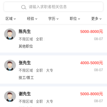
在校学生工作经验
本科
行政后勤
建筑装潢
确定
区域
经验
学历
职位
更多
三年以上工作经验
硕士
销售岗位
教师
陈先生
5000-8000元
四年以上工作经验
博士
文员
护士
08-07
不限区域
全职
五年以上工作经验
财务会计
传单派发
其他职位
十年以上工作经验
超市零售
促销导购
张先生
4000-5000元
网络IT
保健按摩
08-07
不限区域
全职
大专
技工/普工
快递员
前台接待
收银员
技术员/工程师
谢先生
5000-8000元
08-07
水电/机修
部门经理
不限区域
全职
大专