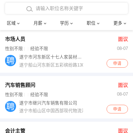
4000-5000元
本科
行政后勤
建筑装潢
确定
区域
月薪
学历
职位
更多
5000-8000元
硕士
销售岗位
教师
市场人员
面议
8000-12000元
博士
文员
护士
08-07
性别不限
经验不限
12000-20000元
财务会计
传单派发
遂宁市河东新区十七人家装材料经营部
申请
遂宁船山河东新区五彩缤纷路130号保利江语城二期五彩
其他
超市零售
促销导购
网络IT
保健按摩
汽车销售顾问
面议
08-07
性别不限
经验不限
快递员
前台接待
遂宁市继兴汽车销售有限公司
申请
遂宁市船山区中国西部现代物流港天联东风汽车城1号楼
收银员
技术员/工程师
水电/机修
部门经理
会计主管
面议