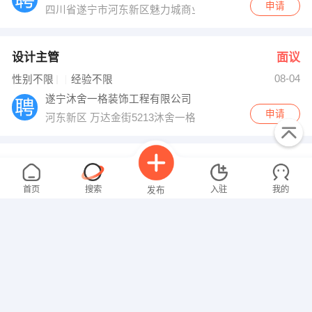
申请
四川省遂宁市河东新区魅力城商业楼10幢3单元2号
设计主管
面议
08-04
性别不限
经验不限
遂宁沐舍一格装饰工程有限公司
申请
河东新区 万达金街5213沐舍一格装饰
成本会计
面议
08-04
性别不限
经验不限
首页
搜索
入驻
我的
发布
四川大雁微电子有限公司
申请
数学助教
面议
08-04
性别不限
经验不限
招聘信息
求职简历
遂宁市船山区乐学教育培训学校