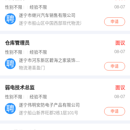
08-07
出纳
保险
性别不限
经验不限
遂宁市继兴汽车销售有限公司
编辑
法律
申请
遂宁市船山区中国西部现代物流港天联东风汽车城1号楼
保洁
贸易采购
仓库管理员
面议
跟单
理财顾问
08-07
性别不限
经验不限
遂宁市河东新区碧海之家装饰材料经营部
其他职位
申请
物流港喜盈门
弱电技术总监
面议
08-07
性别不限
经验不限
遂宁伟明安防电子产品有限公司
申请
遂宁船山新界旺郡2栋1层101号