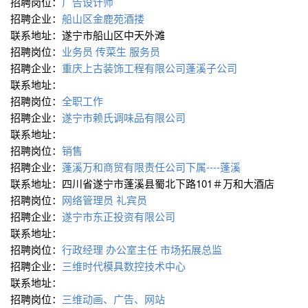
招聘岗位：
广告设计师
招聘企业：
船山区金鹿苑酒搂
联系地址：遂宁市船山区中天外滩
招聘岗位：
业务员
传菜生
服务员
招聘企业：
重庆上古装饰工程有限公司蓬溪子公司
联系地址：
招聘岗位：
全职工作
招聘企业：
遂宁市赖氏调味品有限公司
联系地址：
招聘岗位：
销售
招聘企业：
蓬溪万和商贸有限责任公司下属----蓬溪
联系地址：四川省遂宁市蓬溪县蜀北下路101＃万和大酒店
招聘岗位：
网络管理员
礼宾员
招聘企业：
遂宁市东正投资有限公司
联系地址：
招聘岗位：
行政经理
办公室主任
市场拓展总监
招聘企业：
三维时代模具数控技术中心
联系地址：
招聘岗位：
三维动画、广告、网站